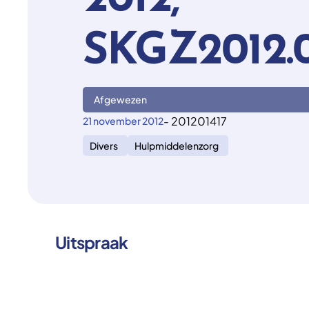
2012,
SKGZ2012.0
Afgewezen
- 201201417
21 november 2012
Divers
Hulpmiddelenzorg
Uitspraak