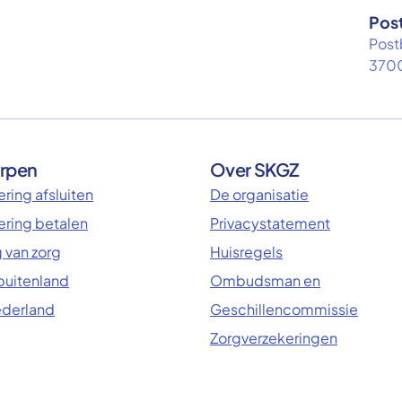
Pos
Post
3700
rpen
Over SKGZ
ring afsluiten
De organisatie
ering betalen
Privacystatement
 van zorg
Huisregels
 buitenland
Ombudsman en
ederland
Geschillencommissie
Zorgverzekeringen