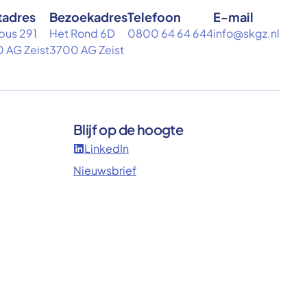
tadres
Bezoekadres
Telefoon
E-mail
bus 291
Het Rond 6D
0800 64 64 644
info@skgz.nl
 AG Zeist
3700 AG Zeist
Blijf op de hoogte
LinkedIn
Nieuwsbrief