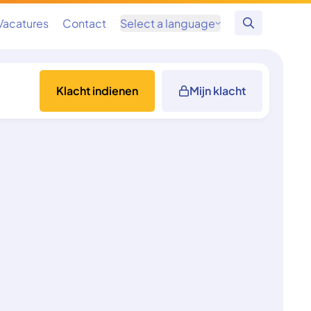
Vacatures
Contact
Select a language
Zoeken
Klacht indienen
Mijn klacht