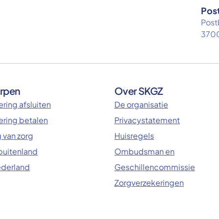
Pos
Post
3700
rpen
Over SKGZ
ring afsluiten
De organisatie
ering betalen
Privacystatement
 van zorg
Huisregels
 buitenland
Ombudsman en
ederland
Geschillencommissie
Zorgverzekeringen