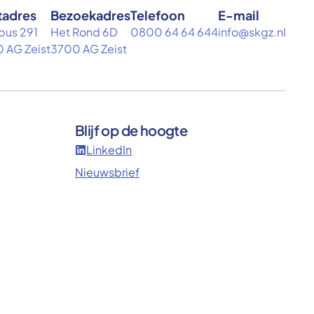
tadres
Bezoekadres
Telefoon
E-mail
bus 291
Het Rond 6D
0800 64 64 644
info@skgz.nl
 AG Zeist
3700 AG Zeist
Blijf op de hoogte
LinkedIn
Nieuwsbrief