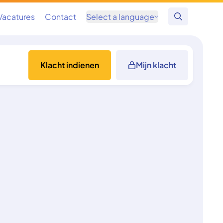
Vacatures
Contact
Select a language
Zoeken
Klacht indienen
Mijn klacht