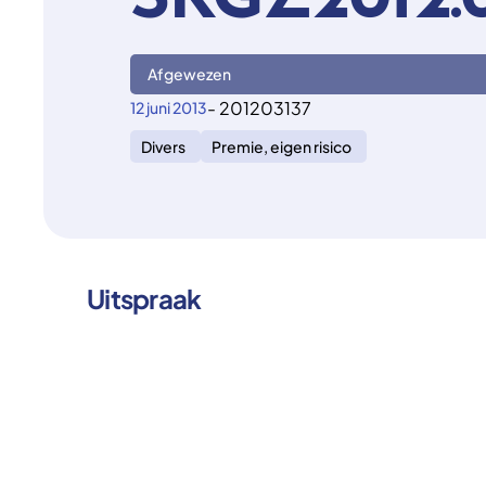
SKGZ2012.0
Afgewezen
- 201203137
12 juni 2013
Divers
Premie, eigen risico
Uitspraak