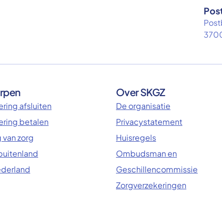
Pos
Post
3700
rpen
Over SKGZ
ring afsluiten
De organisatie
ering betalen
Privacystatement
 van zorg
Huisregels
 buitenland
Ombudsman en
ederland
Geschillencommissie
Zorgverzekeringen