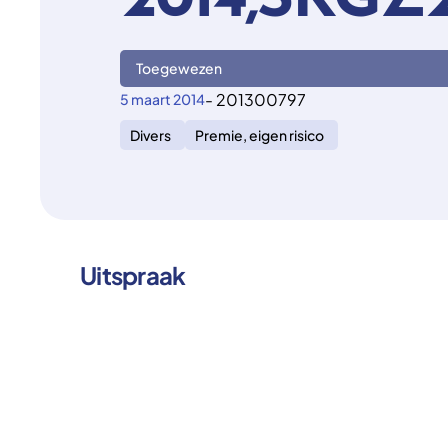
2014,SKGZ2
Toegewezen
- 201300797
5 maart 2014
Divers
Premie, eigen risico
Uitspraak