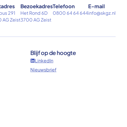
tadres
Bezoekadres
Telefoon
E-mail
bus 291
Het Rond 6D
0800 64 64 644
info@skgz.nl
 AG Zeist
3700 AG Zeist
Blijf op de hoogte
LinkedIn
Nieuwsbrief