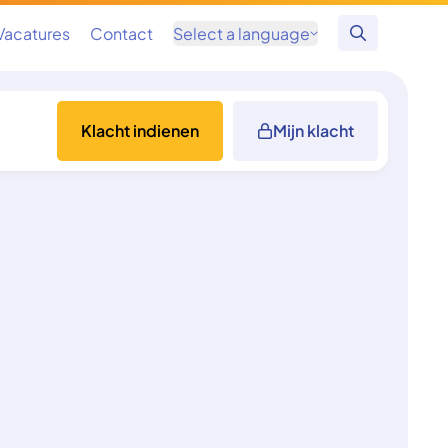
Vacatures
Contact
Select a language
Zoeken
Klacht indienen
Mijn klacht