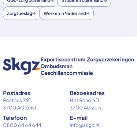
GGZ-zorg buitenland
Studeren buitenland
Zorgtoeslag
Werken in Nederland
Postadres
Bezoekadres
Postbus 291
Het Rond 6D
3700 AG Zeist
3700 AG Zeist
Telefoon
E-mail
0800 64 64 644
info@skgz.nl