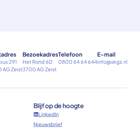
tadres
Bezoekadres
Telefoon
E-mail
bus 291
Het Rond 6D
0800 64 64 644
info@skgz.nl
 AG Zeist
3700 AG Zeist
Blijf op de hoogte
LinkedIn
Nieuwsbrief