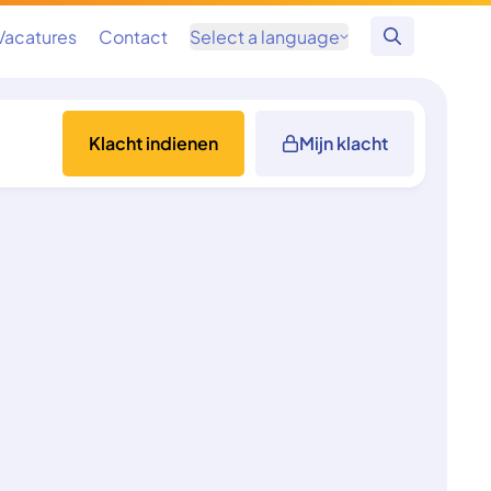
Vacatures
Contact
Select a language
Zoeken
Klacht indienen
Mijn klacht