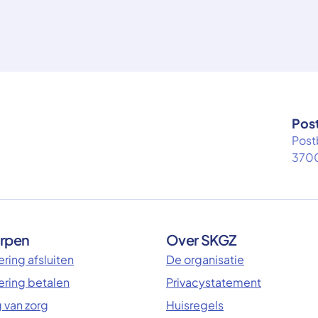
Pos
Post
3700
rpen
Over SKGZ
ring afsluiten
De organisatie
ering betalen
Privacystatement
 van zorg
Huisregels