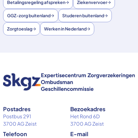
Betalingsregeling afspreken
Ziekenvervoer
GGZ-zorg buitenland
Studeren buitenland
Zorgtoeslag
Werken in Nederland
Postadres
Bezoekadres
Postbus 291
Het Rond 6D
3700 AG Zeist
3700 AG Zeist
Telefoon
E-mail