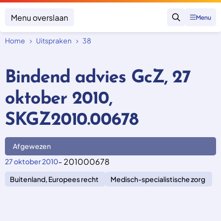
Menu overslaan
Menu
Zoeken
Home
Uitspraken
38
Klacht indienen
Mijn klacht
Bindend advies GcZ, 27
Onderwerpen
oktober 2010,
Focus en impact
Zorgverzekering afsluiten
Zorgverzekering betalen
Uitspraken
SKGZ2010.00678
Vergoeding van zorg
Zorg in het buitenland
Trainingen
Nieuw in Nederland
Geen zorgverzekering
Afgewezen
Over SKGZ
- 201000678
27 oktober 2010
Buitenland, Europees recht
Medisch-specialistische zorg
Nieuws
Casussen
Vacatures
Contact