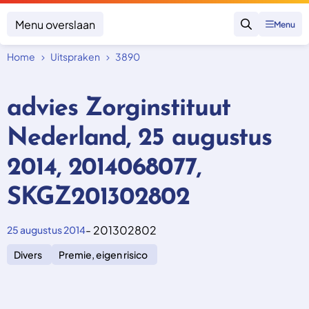
Menu overslaan
Menu
Zoeken
Home
Uitspraken
3890
Klacht indienen
Mijn klacht
advies Zorginstituut
Onderwerpen
Nederland, 25 augustus
Focus en impact
Zorgverzekering afsluiten
Zorgverzekering betalen
Uitspraken
2014, 2014068077,
Vergoeding van zorg
Zorg in het buitenland
Trainingen
Nieuw in Nederland
SKGZ201302802
Geen zorgverzekering
Over SKGZ
- 201302802
25 augustus 2014
Nieuws
Divers
Premie, eigen risico
Casussen
Vacatures
Contact