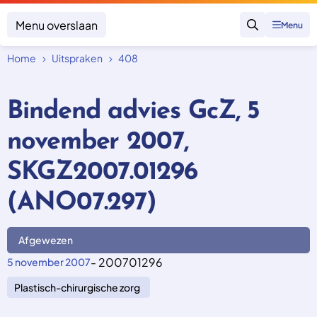
Menu overslaan
Menu
Zoeken
Home
Uitspraken
408
Klacht indienen
Mijn klacht
Bindend advies GcZ, 5
Onderwerpen
november 2007,
Focus en impact
Zorgverzekering afsluiten
Zorgverzekering betalen
Uitspraken
SKGZ2007.01296
Vergoeding van zorg
Zorg in het buitenland
Trainingen
Nieuw in Nederland
(ANO07.297)
Geen zorgverzekering
Over SKGZ
Afgewezen
Nieuws
- 200701296
5 november 2007
Casussen
Plastisch-chirurgische zorg
Vacatures
Contact