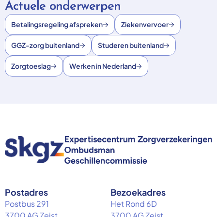
Actuele onderwerpen
Betalingsregeling afspreken
Ziekenvervoer
GGZ-zorg buitenland
Studeren buitenland
Zorgtoeslag
Werken in Nederland
Postadres
Bezoekadres
Postbus 291
Het Rond 6D
3700 AG Zeist
3700 AG Zeist