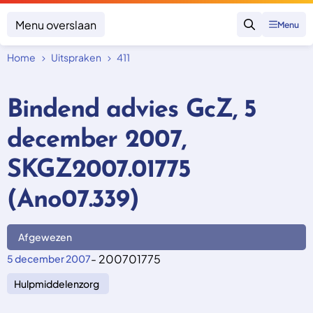
Menu overslaan
Menu
Zoeken
Home
Uitspraken
411
Klacht indienen
Mijn klacht
Bindend advies GcZ, 5
Onderwerpen
december 2007,
Focus en impact
Zorgverzekering afsluiten
Zorgverzekering betalen
Uitspraken
SKGZ2007.01775
Vergoeding van zorg
Zorg in het buitenland
Trainingen
Nieuw in Nederland
(Ano07.339)
Geen zorgverzekering
Over SKGZ
Afgewezen
Nieuws
- 200701775
5 december 2007
Casussen
Hulpmiddelenzorg
Vacatures
Contact