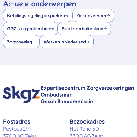
Actuele onderwerpen
Betalingsregeling afspreken
Ziekenvervoer
GGZ-zorg buitenland
Studeren buitenland
Zorgtoeslag
Werken in Nederland
Postadres
Bezoekadres
Postbus 291
Het Rond 6D
3700 AG Zeist
3700 AG Zeist