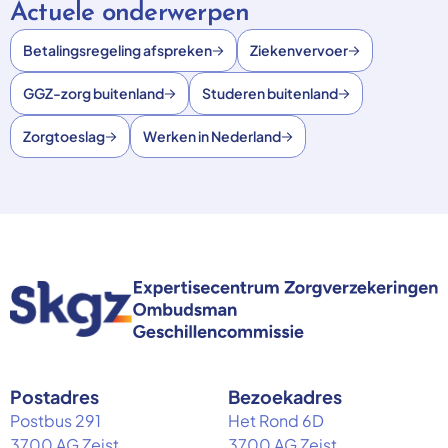
Actuele onderwerpen
Betalingsregeling afspreken
Ziekenvervoer
GGZ-zorg buitenland
Studeren buitenland
Zorgtoeslag
Werken in Nederland
Postadres
Bezoekadres
Postbus 291
Het Rond 6D
3700 AG Zeist
3700 AG Zeist