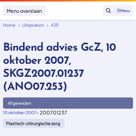
Menu overslaan
Menu
Zoeken
Home
Uitspraken
429
Klacht indienen
Mijn klacht
Bindend advies GcZ, 10
Onderwerpen
oktober 2007,
Focus en impact
Zorgverzekering afsluiten
Zorgverzekering betalen
Uitspraken
SKGZ2007.01237
Vergoeding van zorg
Zorg in het buitenland
Trainingen
Nieuw in Nederland
(ANO07.253)
Geen zorgverzekering
Over SKGZ
Afgewezen
Nieuws
- 200701237
10 oktober 2007
Casussen
Plastisch-chirurgische zorg
Vacatures
Contact