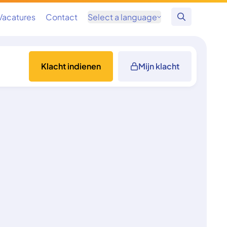
Vacatures
Contact
Select a language
Zoeken
Klacht indienen
Mijn klacht