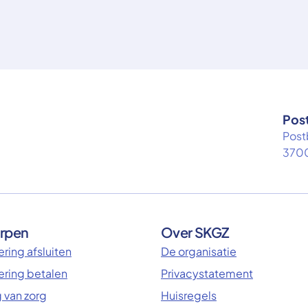
Pos
Post
3700
rpen
Over SKGZ
ring afsluiten
De organisatie
ering betalen
Privacystatement
 van zorg
Huisregels