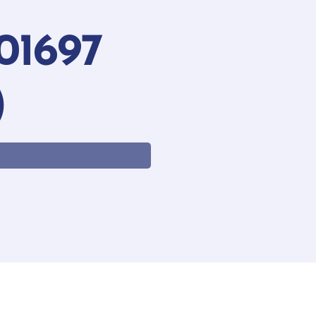
01697
)