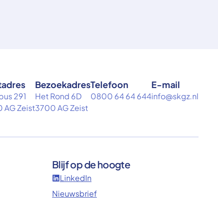
tadres
Bezoekadres
Telefoon
E-mail
bus 291
Het Rond 6D
0800 64 64 644
info@skgz.nl
 AG Zeist
3700 AG Zeist
Blijf op de hoogte
LinkedIn
Nieuwsbrief