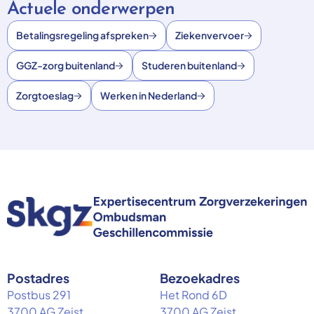
Actuele onderwerpen
Betalingsregeling afspreken
Ziekenvervoer
GGZ-zorg buitenland
Studeren buitenland
Zorgtoeslag
Werken in Nederland
Postadres
Bezoekadres
Postbus 291
Het Rond 6D
3700 AG Zeist
3700 AG Zeist