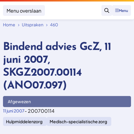
Menu overslaan
Menu
Zoeken
Home
Uitspraken
460
Klacht indienen
Mijn klacht
Bindend advies GcZ, 11
Onderwerpen
juni 2007,
Focus en impact
Zorgverzekering afsluiten
Zorgverzekering betalen
Uitspraken
SKGZ2007.00114
Vergoeding van zorg
Zorg in het buitenland
Trainingen
Nieuw in Nederland
(ANO07.097)
Geen zorgverzekering
Over SKGZ
Afgewezen
Nieuws
- 200700114
11 juni 2007
Casussen
Hulpmiddelenzorg
Medisch-specialistische zorg
Vacatures
Contact