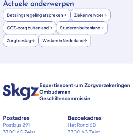
Actuele onderwerpen
Betalingsregeling afspreken
Ziekenvervoer
GGZ-zorg buitenland
Studeren buitenland
Zorgtoeslag
Werken in Nederland
Postadres
Bezoekadres
Postbus 291
Het Rond 6D
3700 AG Zeist
3700 AG Zeist