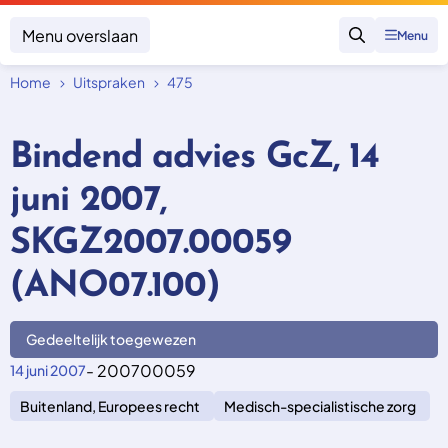
Menu overslaan
Menu
Zoeken
Home
Uitspraken
475
Klacht indienen
Mijn klacht
Bindend advies GcZ, 14
Onderwerpen
juni 2007,
Focus en impact
Zorgverzekering afsluiten
Zorgverzekering betalen
Uitspraken
SKGZ2007.00059
Vergoeding van zorg
Zorg in het buitenland
Trainingen
Nieuw in Nederland
(ANO07.100)
Geen zorgverzekering
Over SKGZ
Gedeeltelijk toegewezen
Nieuws
- 200700059
14 juni 2007
Casussen
Buitenland, Europees recht
Medisch-specialistische zorg
Vacatures
Contact