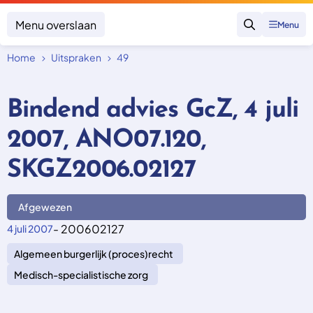
Menu overslaan
Menu
Zoeken
Home
Uitspraken
49
Klacht indienen
Mijn klacht
Bindend advies GcZ, 4 juli
Onderwerpen
2007, ANO07.120,
Focus en impact
Zorgverzekering afsluiten
Zorgverzekering betalen
Uitspraken
SKGZ2006.02127
Vergoeding van zorg
Zorg in het buitenland
Trainingen
Nieuw in Nederland
Geen zorgverzekering
Afgewezen
Over SKGZ
- 200602127
4 juli 2007
Algemeen burgerlijk (proces)recht
Nieuws
Casussen
Medisch-specialistische zorg
Vacatures
Contact