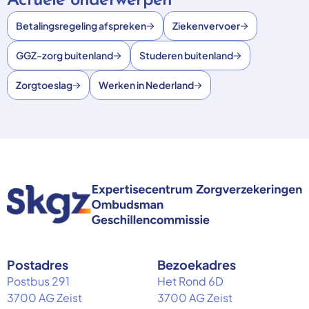
Actuele onderwerpen
Betalingsregeling afspreken
Ziekenvervoer
GGZ-zorg buitenland
Studeren buitenland
Zorgtoeslag
Werken in Nederland
Postadres
Bezoekadres
Postbus 291
Het Rond 6D
3700 AG Zeist
3700 AG Zeist