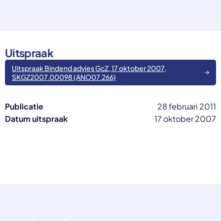
Select a language
Nederlands
English
Uitspraak
Deutsch
Polski
Uitspraak Bindend advies GcZ, 17 oktober 2007,
Romana
SKGZ2007.00098 (ANO07.266)
български
Overheid moet proactief
Українська
ondersteuning bieden bij schulden, niet
русский
Publicatie
28 februari 2011
Espanol
straffen
Datum uitspraak
17 oktober 2007
Francais
Schrap de opslag op de zorgpremie voor mensen die
niet kunnen betalen en bied proactieve
ondersteuning, zoals automatische zorgtoeslag. Zo
voorkomt de overheid schulden, vermindert stress
en blijft noodzakelijke zorg toegankelijk.
Lees meer