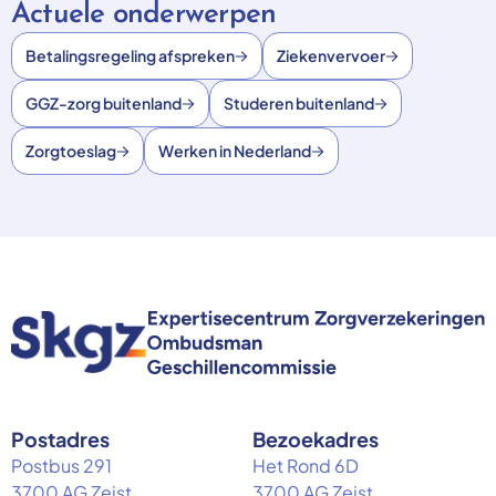
Actuele onderwerpen
Betalingsregeling afspreken
Ziekenvervoer
GGZ-zorg buitenland
Studeren buitenland
Zorgtoeslag
Werken in Nederland
Postadres
Bezoekadres
Postbus 291
Het Rond 6D
3700 AG Zeist
3700 AG Zeist