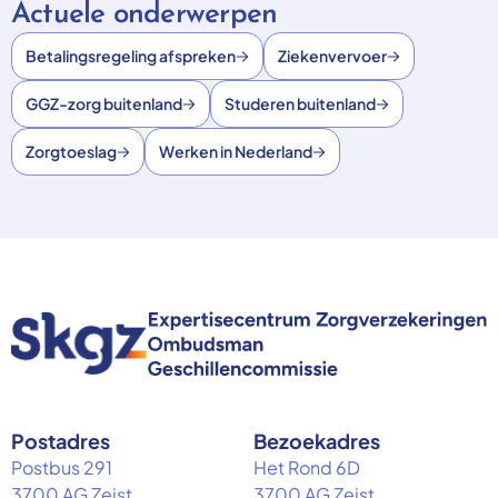
Actuele onderwerpen
Betalingsregeling afspreken
Ziekenvervoer
GGZ-zorg buitenland
Studeren buitenland
Zorgtoeslag
Werken in Nederland
Postadres
Bezoekadres
Postbus 291
Het Rond 6D
3700 AG Zeist
3700 AG Zeist