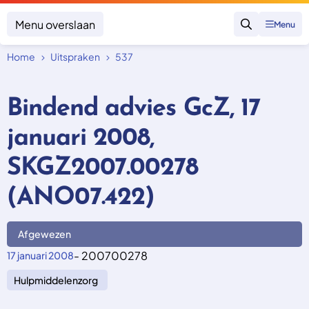
Menu overslaan
Menu
Zoeken
Home
Uitspraken
537
Klacht indienen
Mijn klacht
Bindend advies GcZ, 17
Onderwerpen
januari 2008,
Focus en impact
Zorgverzekering afsluiten
Zorgverzekering betalen
Uitspraken
SKGZ2007.00278
Vergoeding van zorg
Zorg in het buitenland
Trainingen
Nieuw in Nederland
(ANO07.422)
Geen zorgverzekering
Over SKGZ
Afgewezen
Nieuws
- 200700278
17 januari 2008
Casussen
Hulpmiddelenzorg
Vacatures
Contact