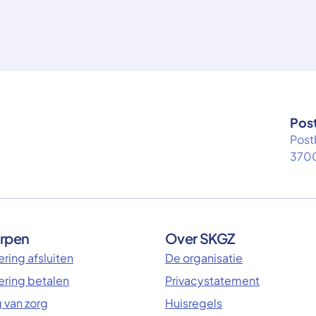
Pos
Post
3700
rpen
Over SKGZ
ring afsluiten
De organisatie
ering betalen
Privacystatement
 van zorg
Huisregels