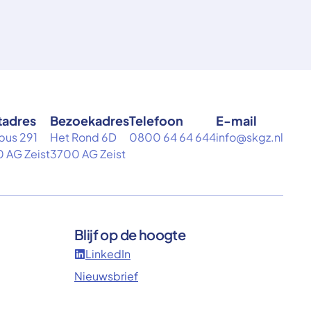
tadres
Bezoekadres
Telefoon
E-mail
bus 291
Het Rond 6D
0800 64 64 644
info@skgz.nl
 AG Zeist
3700 AG Zeist
Blijf op de hoogte
LinkedIn
Nieuwsbrief