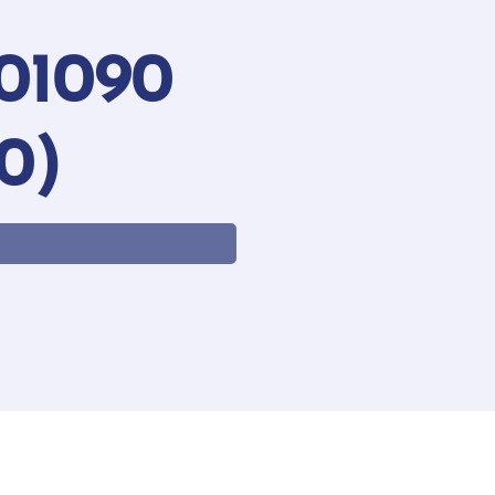
01090
0)