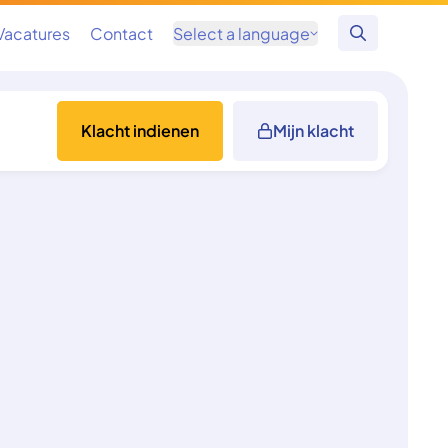
Vacatures
Contact
Select a language
Zoeken
Klacht indienen
Mijn klacht