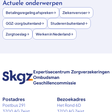
Actuele onderwerpen
Betalingsregeling afspreken
Ziekenvervoer
GGZ-zorg buitenland
Studeren buitenland
Zorgtoeslag
Werken in Nederland
Postadres
Bezoekadres
Postbus 291
Het Rond 6D
3700 AG Zeist
3700 AG Zeist