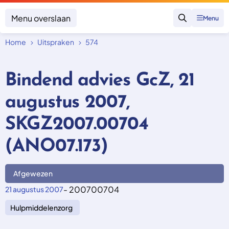
Menu overslaan
Menu
Zoeken
Home
Uitspraken
574
Klacht indienen
Mijn klacht
Bindend advies GcZ, 21
Onderwerpen
augustus 2007,
Focus en impact
Zorgverzekering afsluiten
Zorgverzekering betalen
Uitspraken
SKGZ2007.00704
Vergoeding van zorg
Zorg in het buitenland
Trainingen
Nieuw in Nederland
(ANO07.173)
Geen zorgverzekering
Over SKGZ
Afgewezen
Nieuws
- 200700704
21 augustus 2007
Casussen
Hulpmiddelenzorg
Vacatures
Contact