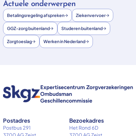
Actuele onderwerpen
Betalingsregeling afspreken
Ziekenvervoer
GGZ-zorg buitenland
Studeren buitenland
Zorgtoeslag
Werken in Nederland
Postadres
Bezoekadres
Postbus 291
Het Rond 6D
3700 AG Zeist
3700 AG Zeist