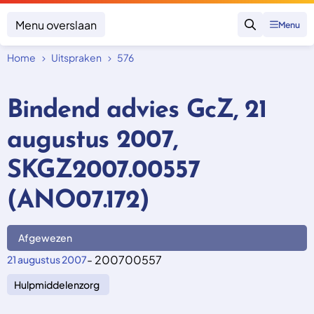
Menu overslaan
Menu
Zoeken
Home
Uitspraken
576
Klacht indienen
Mijn klacht
Bindend advies GcZ, 21
Onderwerpen
augustus 2007,
Focus en impact
Zorgverzekering afsluiten
Zorgverzekering betalen
Uitspraken
SKGZ2007.00557
Vergoeding van zorg
Zorg in het buitenland
Trainingen
Nieuw in Nederland
(ANO07.172)
Geen zorgverzekering
Over SKGZ
Afgewezen
Nieuws
- 200700557
21 augustus 2007
Casussen
Hulpmiddelenzorg
Vacatures
Contact