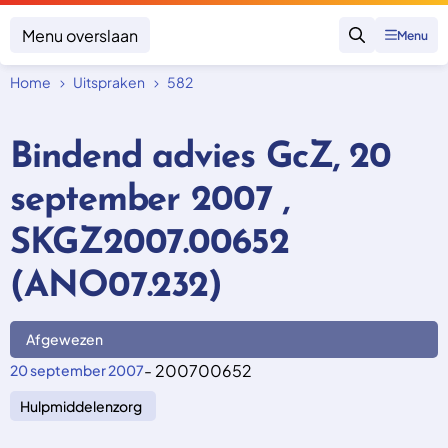
Menu overslaan
Menu
Zoeken
Home
Uitspraken
582
Klacht indienen
Mijn klacht
Bindend advies GcZ, 20
Onderwerpen
september 2007 ,
Focus en impact
Zorgverzekering afsluiten
Zorgverzekering betalen
Uitspraken
SKGZ2007.00652
Vergoeding van zorg
Zorg in het buitenland
Trainingen
Nieuw in Nederland
(ANO07.232)
Geen zorgverzekering
Over SKGZ
Afgewezen
Nieuws
- 200700652
20 september 2007
Casussen
Hulpmiddelenzorg
Vacatures
Contact