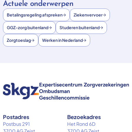
Actuele onderwerpen
Betalingsregeling afspreken
Ziekenvervoer
GGZ-zorg buitenland
Studeren buitenland
Zorgtoeslag
Werken in Nederland
Postadres
Bezoekadres
Postbus 291
Het Rond 6D
3700 AG Zeist
3700 AG Zeist