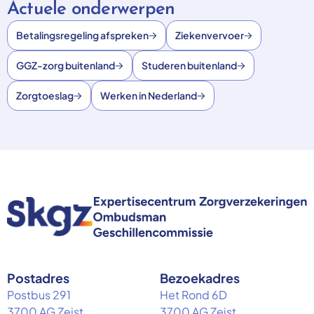
Actuele onderwerpen
Betalingsregeling afspreken
Ziekenvervoer
GGZ-zorg buitenland
Studeren buitenland
Zorgtoeslag
Werken in Nederland
Postadres
Bezoekadres
Postbus 291
Het Rond 6D
3700 AG Zeist
3700 AG Zeist