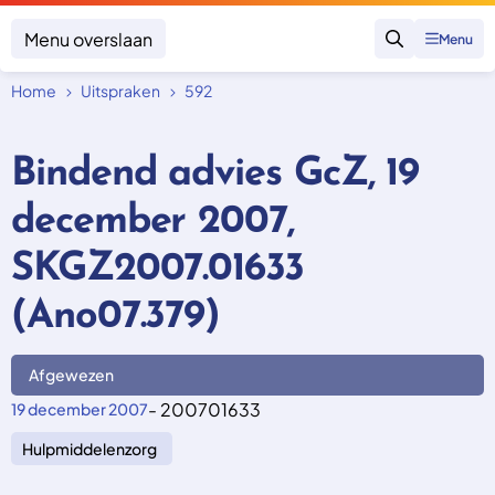
Menu overslaan
Menu
Zoeken
Home
Uitspraken
592
Klacht indienen
Mijn klacht
Bindend advies GcZ, 19
Onderwerpen
december 2007,
Focus en impact
Zorgverzekering afsluiten
Zorgverzekering betalen
Uitspraken
SKGZ2007.01633
Vergoeding van zorg
Zorg in het buitenland
Trainingen
Nieuw in Nederland
(Ano07.379)
Geen zorgverzekering
Over SKGZ
Afgewezen
Nieuws
- 200701633
19 december 2007
Casussen
Hulpmiddelenzorg
Vacatures
Contact