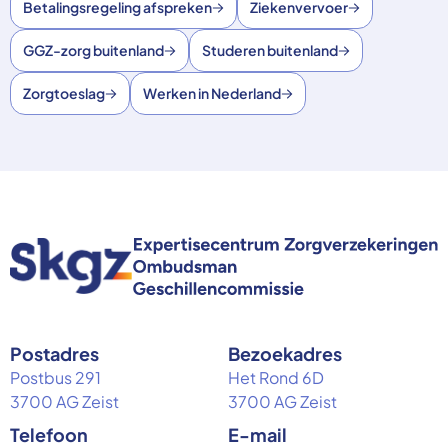
Betalingsregeling afspreken
Ziekenvervoer
GGZ-zorg buitenland
Studeren buitenland
Zorgtoeslag
Werken in Nederland
Postadres
Bezoekadres
Postbus 291
Het Rond 6D
3700 AG Zeist
3700 AG Zeist
Telefoon
E-mail