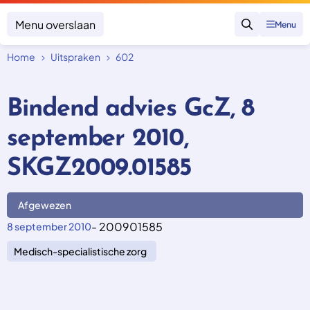
Menu overslaan
Menu
Zoeken
Home
Uitspraken
602
Klacht indienen
Mijn klacht
Bindend advies GcZ, 8
Onderwerpen
september 2010,
Focus en impact
Zorgverzekering afsluiten
Zorgverzekering betalen
Uitspraken
SKGZ2009.01585
Vergoeding van zorg
Zorg in het buitenland
Trainingen
Nieuw in Nederland
Geen zorgverzekering
Afgewezen
Over SKGZ
- 200901585
8 september 2010
Medisch-specialistische zorg
Nieuws
Casussen
Vacatures
Contact