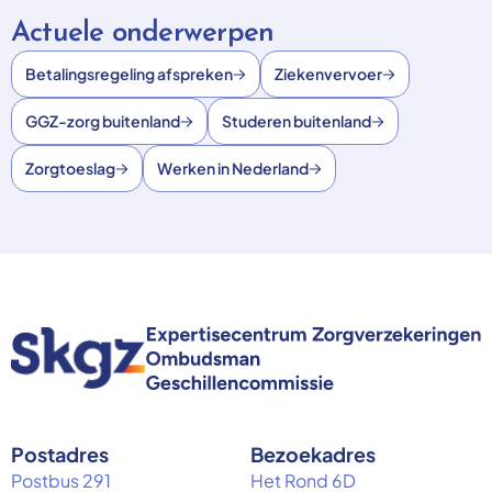
Actuele onderwerpen
Betalingsregeling afspreken
Ziekenvervoer
GGZ-zorg buitenland
Studeren buitenland
Zorgtoeslag
Werken in Nederland
Postadres
Bezoekadres
Postbus 291
Het Rond 6D