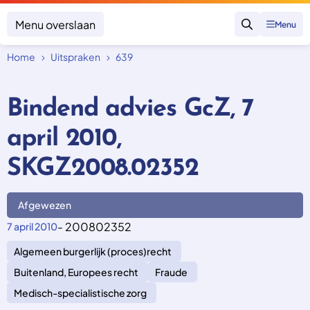
Menu overslaan
Menu
Zoeken
Home
Uitspraken
639
Klacht indienen
Mijn klacht
Bindend advies GcZ, 7
Onderwerpen
april 2010,
Focus en impact
Zorgverzekering afsluiten
Zorgverzekering betalen
Uitspraken
SKGZ2008.02352
Vergoeding van zorg
Zorg in het buitenland
Trainingen
Nieuw in Nederland
Geen zorgverzekering
Afgewezen
Over SKGZ
- 200802352
7 april 2010
Algemeen burgerlijk (proces)recht
Nieuws
Casussen
Buitenland, Europees recht
Fraude
Vacatures
Medisch-specialistische zorg
Contact