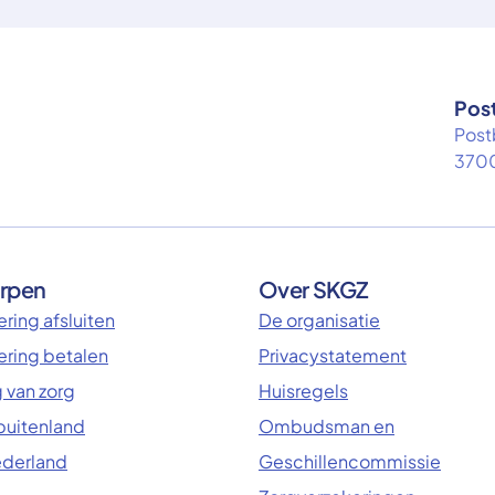
Pos
Post
3700
rpen
Over SKGZ
ring afsluiten
De organisatie
ering betalen
Privacystatement
 van zorg
Huisregels
 buitenland
Ombudsman en
ederland
Geschillencommissie