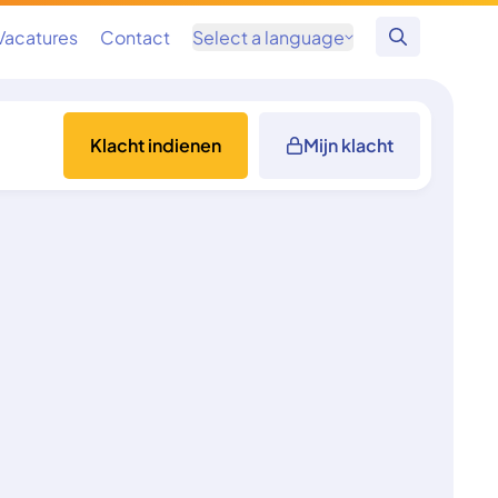
Vacatures
Contact
Select a language
Zoeken
Klacht indienen
Mijn klacht