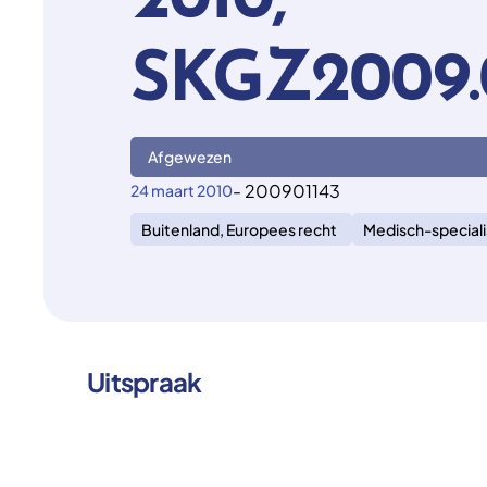
2010,
SKGZ2009.
Afgewezen
- 200901143
24 maart 2010
Buitenland, Europees recht
Medisch-speciali
Uitspraak