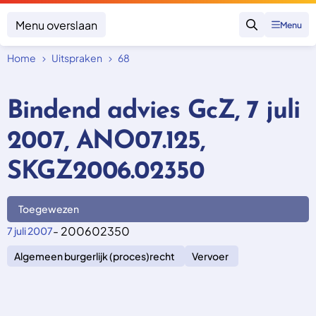
Menu overslaan
Menu
Zoeken
Home
Uitspraken
68
Klacht indienen
Mijn klacht
Bindend advies GcZ, 7 juli
Onderwerpen
2007, ANO07.125,
Focus en impact
Zorgverzekering afsluiten
Zorgverzekering betalen
Uitspraken
SKGZ2006.02350
Vergoeding van zorg
Zorg in het buitenland
Trainingen
Nieuw in Nederland
Geen zorgverzekering
Toegewezen
Over SKGZ
- 200602350
7 juli 2007
Algemeen burgerlijk (proces)recht
Vervoer
Nieuws
Casussen
Vacatures
Contact