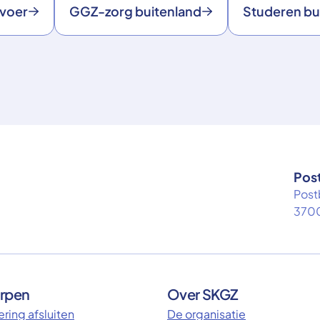
rvoer
GGZ-zorg buitenland
Studeren bu
Pos
Post
3700
rpen
Over SKGZ
ring afsluiten
De organisatie