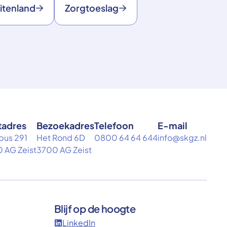
itenland
Zorgtoeslag
tadres
Bezoekadres
Telefoon
E-mail
bus 291
Het Rond 6D
0800 64 64 644
info@skgz.nl
 AG Zeist
3700 AG Zeist
Blijf op de hoogte
LinkedIn