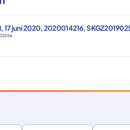
n
d, 17 juni 2020, 2020014216, SKGZ20190
902556