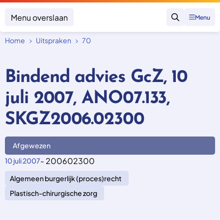
Menu overslaan
Menu
Zoeken
Home
Uitspraken
70
Klacht indienen
Mijn klacht
Bindend advies GcZ, 10
Onderwerpen
juli 2007, ANO07.133,
Focus en impact
Zorgverzekering afsluiten
Zorgverzekering betalen
Uitspraken
SKGZ2006.02300
Vergoeding van zorg
Zorg in het buitenland
Trainingen
Nieuw in Nederland
Geen zorgverzekering
Afgewezen
Over SKGZ
- 200602300
10 juli 2007
Algemeen burgerlijk (proces)recht
Nieuws
Casussen
Plastisch-chirurgische zorg
Vacatures
Contact