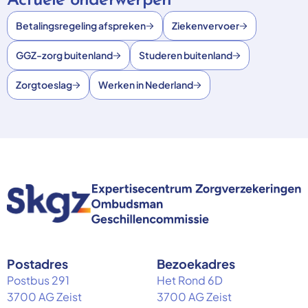
Actuele onderwerpen
Betalingsregeling afspreken
Ziekenvervoer
GGZ-zorg buitenland
Studeren buitenland
Zorgtoeslag
Werken in Nederland
Postadres
Bezoekadres
Postbus 291
Het Rond 6D
3700 AG Zeist
3700 AG Zeist