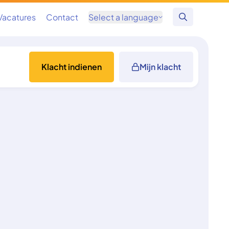
Vacatures
Contact
Select a language
Zoeken
Klacht indienen
Mijn klacht