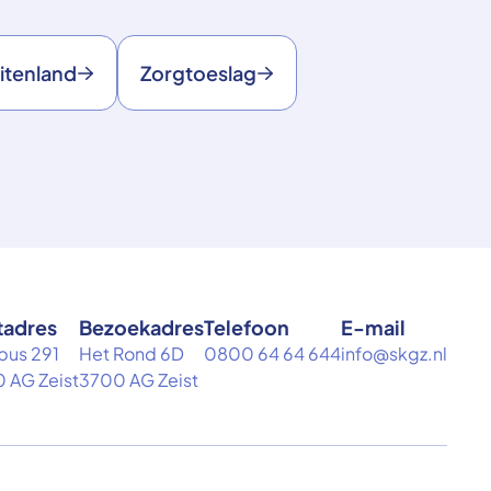
itenland
Zorgtoeslag
tadres
Bezoekadres
Telefoon
E-mail
bus 291
Het Rond 6D
0800 64 64 644
info@skgz.nl
 AG Zeist
3700 AG Zeist