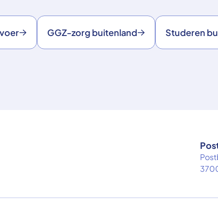
rvoer
GGZ-zorg buitenland
Studeren bu
Pos
Post
3700