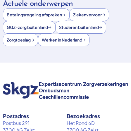
Actuele onderwerpen
Betalingsregeling afspreken
Ziekenvervoer
GGZ-zorg buitenland
Studeren buitenland
Zorgtoeslag
Werken in Nederland
Postadres
Bezoekadres
Postbus 291
Het Rond 6D
3700 AG Zeist
3700 AG Zeist