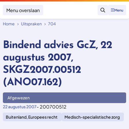
Menu overslaan
Menu
Zoeken
Home
Uitspraken
704
Klacht indienen
Mijn klacht
Bindend advies GcZ, 22
Onderwerpen
augustus 2007,
Focus en impact
Zorgverzekering afsluiten
Zorgverzekering betalen
Uitspraken
SKGZ2007.00512
Vergoeding van zorg
Zorg in het buitenland
Trainingen
Nieuw in Nederland
(ANO07.162)
Geen zorgverzekering
Over SKGZ
Afgewezen
Nieuws
- 200700512
22 augustus 2007
Casussen
Buitenland, Europees recht
Medisch-specialistische zorg
Vacatures
Contact