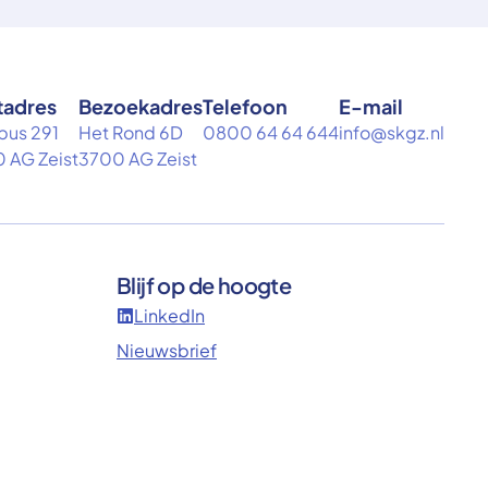
tadres
Bezoekadres
Telefoon
E-mail
bus 291
Het Rond 6D
0800 64 64 644
info@skgz.nl
 AG Zeist
3700 AG Zeist
Blijf op de hoogte
LinkedIn
Nieuwsbrief