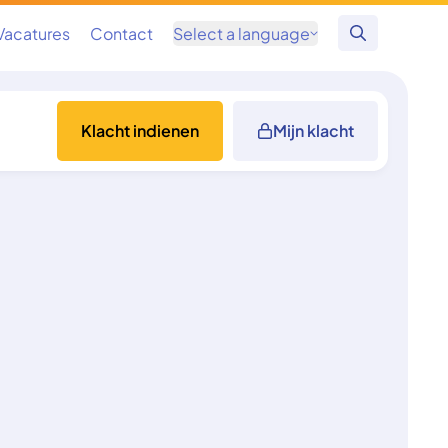
Vacatures
Contact
Select a language
Zoeken
Klacht indienen
Mijn klacht