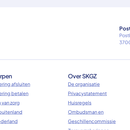
Pos
Post
3700
rpen
Over SKGZ
ring afsluiten
De organisatie
ering betalen
Privacystatement
 van zorg
Huisregels
 buitenland
Ombudsman en
ederland
Geschillencommissie