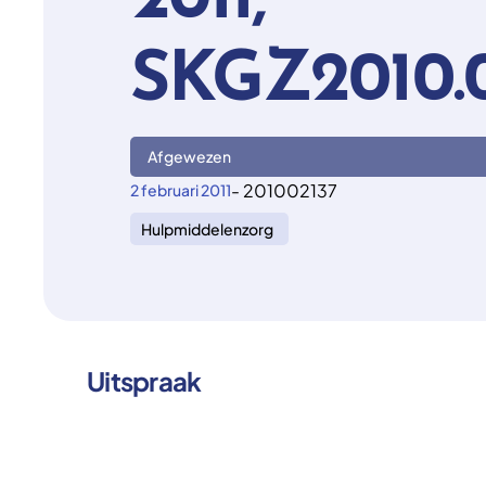
2011,
SKGZ2010.
Afgewezen
- 201002137
2 februari 2011
Hulpmiddelenzorg
Uitspraak