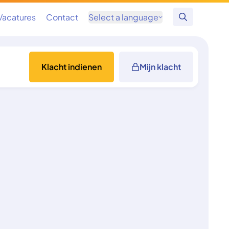
Vacatures
Contact
Select a language
Zoeken
Klacht indienen
Mijn klacht