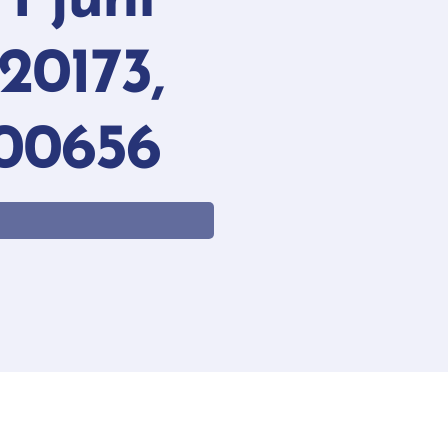
1 juni
20173,
00656