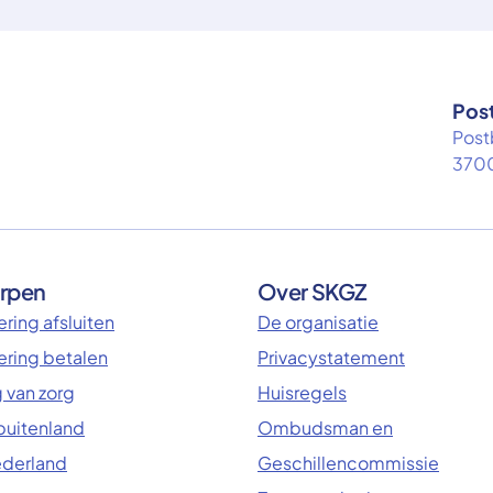
Pos
Post
3700
rpen
Over SKGZ
ring afsluiten
De organisatie
ering betalen
Privacystatement
 van zorg
Huisregels
 buitenland
Ombudsman en
ederland
Geschillencommissie