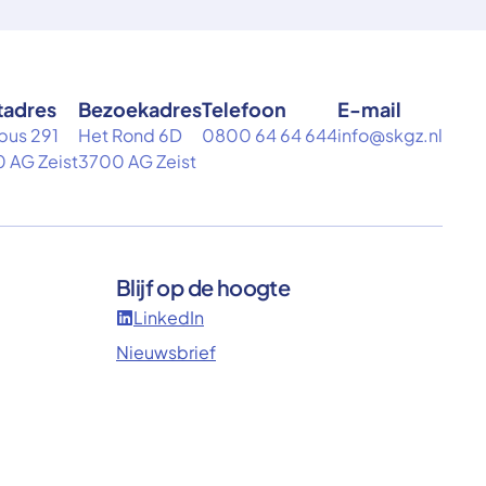
tadres
Bezoekadres
Telefoon
E-mail
bus 291
Het Rond 6D
0800 64 64 644
info@skgz.nl
 AG Zeist
3700 AG Zeist
Blijf op de hoogte
LinkedIn
Nieuwsbrief