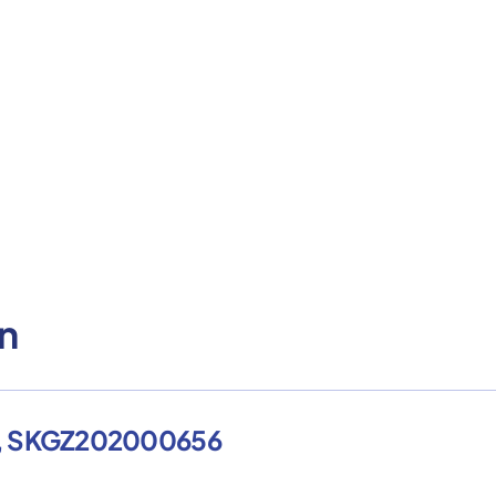
n
021, SKGZ202000656