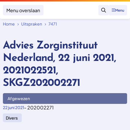
Menu overslaan
Menu
Zoeken
Home
Uitspraken
7471
Klacht indienen
Mijn klacht
Advies Zorginstituut
Onderwerpen
Nederland, 22 juni 2021,
Focus en impact
Zorgverzekering afsluiten
Zorgverzekering betalen
Uitspraken
2021022521,
Vergoeding van zorg
Zorg in het buitenland
Trainingen
Nieuw in Nederland
SKGZ202002271
Geen zorgverzekering
Over SKGZ
Afgewezen
Nieuws
- 202002271
22 juni 2021
Casussen
Divers
Vacatures
Contact