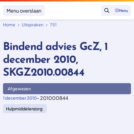
Menu overslaan
Menu
Zoeken
Home
Uitspraken
751
Klacht indienen
Mijn klacht
Bindend advies GcZ, 1
Onderwerpen
december 2010,
Focus en impact
Zorgverzekering afsluiten
Zorgverzekering betalen
Uitspraken
SKGZ2010.00844
Vergoeding van zorg
Zorg in het buitenland
Trainingen
Nieuw in Nederland
Geen zorgverzekering
Afgewezen
Over SKGZ
- 201000844
1 december 2010
Hulpmiddelenzorg
Nieuws
Casussen
Vacatures
Contact