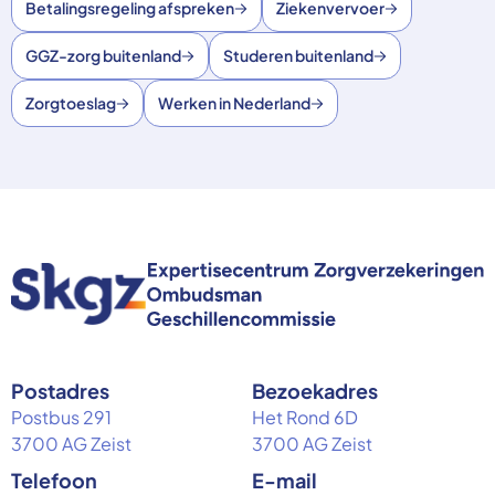
Betalingsregeling afspreken
Ziekenvervoer
GGZ-zorg buitenland
Studeren buitenland
Zorgtoeslag
Werken in Nederland
Postadres
Bezoekadres
Postbus 291
Het Rond 6D
3700 AG Zeist
3700 AG Zeist
Telefoon
E-mail