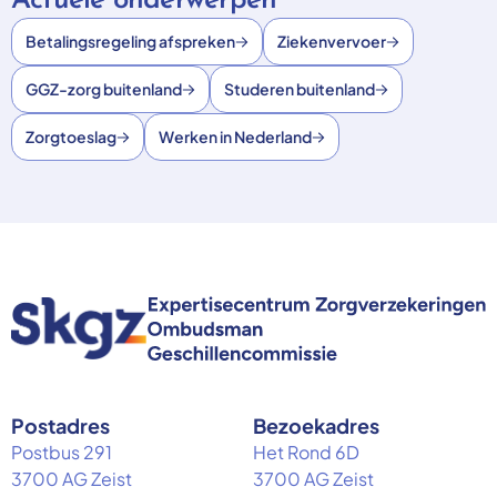
Actuele onderwerpen
Betalingsregeling afspreken
Ziekenvervoer
GGZ-zorg buitenland
Studeren buitenland
Zorgtoeslag
Werken in Nederland
Postadres
Bezoekadres
Postbus 291
Het Rond 6D
3700 AG Zeist
3700 AG Zeist