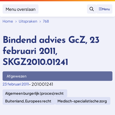
Menu overslaan
Menu
Zoeken
Home
Uitspraken
768
Klacht indienen
Mijn klacht
Bindend advies GcZ, 23
Onderwerpen
februari 2011,
Focus en impact
Zorgverzekering afsluiten
Zorgverzekering betalen
Uitspraken
SKGZ2010.01241
Vergoeding van zorg
Zorg in het buitenland
Trainingen
Nieuw in Nederland
Geen zorgverzekering
Afgewezen
Over SKGZ
- 201001241
23 februari 2011
Algemeen burgerlijk (proces)recht
Nieuws
Casussen
Buitenland, Europees recht
Medisch-specialistische zorg
Vacatures
Contact