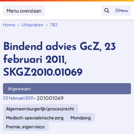
Menu overslaan
Menu
Zoeken
Home
Uitspraken
782
Klacht indienen
Mijn klacht
Bindend advies GcZ, 23
Onderwerpen
februari 2011,
Focus en impact
Zorgverzekering afsluiten
Zorgverzekering betalen
Uitspraken
SKGZ2010.01069
Vergoeding van zorg
Zorg in het buitenland
Trainingen
Nieuw in Nederland
Geen zorgverzekering
Afgewezen
Over SKGZ
- 201001069
23 februari 2011
Algemeen burgerlijk (proces)recht
Nieuws
Casussen
Medisch-specialistische zorg
Mondzorg
Vacatures
Premie, eigen risico
Contact