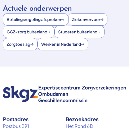
Actuele onderwerpen
Betalingsregeling afspreken
Ziekenvervoer
GGZ-zorg buitenland
Studeren buitenland
Zorgtoeslag
Werken in Nederland
Postadres
Bezoekadres
Postbus 291
Het Rond 6D