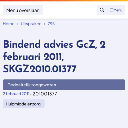
Menu overslaan
Menu
Zoeken
Home
Uitspraken
795
Klacht indienen
Mijn klacht
Bindend advies GcZ, 2
Onderwerpen
februari 2011,
Focus en impact
Zorgverzekering afsluiten
Zorgverzekering betalen
Uitspraken
SKGZ2010.01377
Vergoeding van zorg
Zorg in het buitenland
Trainingen
Nieuw in Nederland
Geen zorgverzekering
Gedeeltelijk toegewezen
Over SKGZ
- 201001377
2 februari 2011
Hulpmiddelenzorg
Nieuws
Casussen
Vacatures
Contact