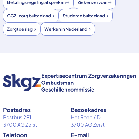
Betalingsregeling afspreken
Ziekenvervoer
GGZ-zorg buitenland
Studeren buitenland
Zorgtoeslag
Werken in Nederland
Postadres
Bezoekadres
Postbus 291
Het Rond 6D
3700 AG Zeist
3700 AG Zeist
Telefoon
E-mail