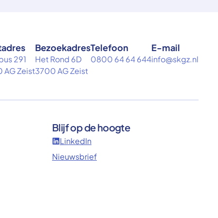
tadres
Bezoekadres
Telefoon
E-mail
bus 291
Het Rond 6D
0800 64 64 644
info@skgz.nl
 AG Zeist
3700 AG Zeist
Blijf op de hoogte
LinkedIn
Nieuwsbrief