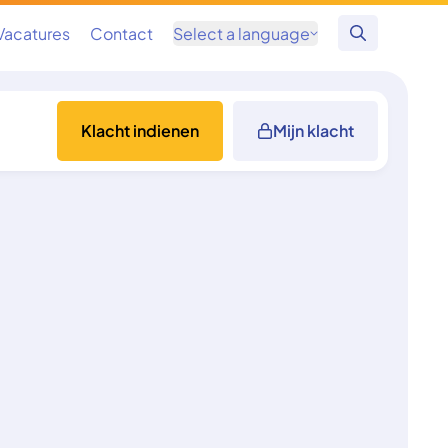
Vacatures
Contact
Select a language
Zoeken
Klacht indienen
Mijn klacht