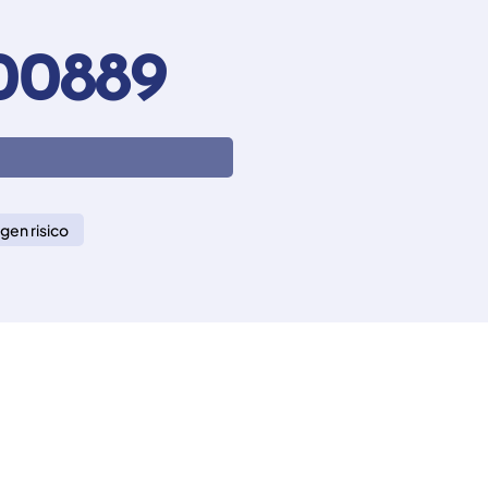
00889
gen risico