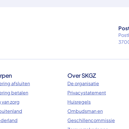
Pos
Post
3700
rpen
Over SKGZ
ring afsluiten
De organisatie
ering betalen
Privacystatement
 van zorg
Huisregels
 buitenland
Ombudsman en
ederland
Geschillencommissie