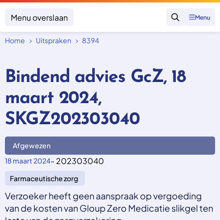
Menu overslaan
Menu
Zoeken
Home
Uitspraken
8394
Klacht indienen
Mijn klacht
Bindend advies GcZ, 18
Onderwerpen
maart 2024,
Focus en impact
Zorgverzekering afsluiten
Zorgverzekering betalen
Uitspraken
SKGZ202303040
Vergoeding van zorg
Zorg in het buitenland
Trainingen
Nieuw in Nederland
Geen zorgverzekering
Afgewezen
Over SKGZ
- 202303040
18 maart 2024
Farmaceutische zorg
Nieuws
Casussen
Verzoeker heeft geen aanspraak op vergoeding
Vacatures
van de kosten van Gloup Zero Medicatie slikgel ten
Contact