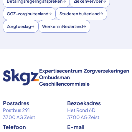
Betalingsregeling afspreken
Ziekenvervoer
GGZ-zorg buitenland
Studeren buitenland
Zorgtoeslag
Werken in Nederland
Postadres
Bezoekadres
Postbus 291
Het Rond 6D
3700 AG Zeist
3700 AG Zeist
Telefoon
E-mail