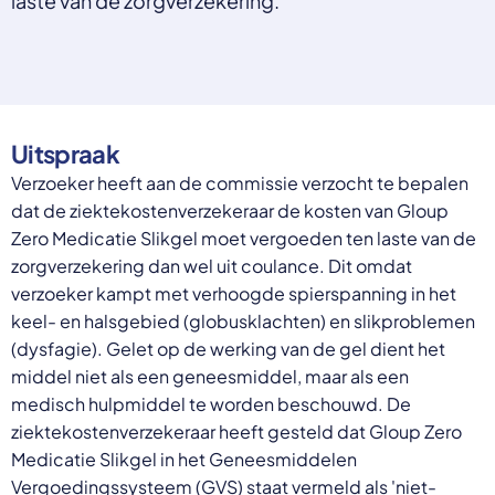
laste van de zorgverzekering.
Select a language
Nederlands
English
Deutsch
Polski
Uitspraak
Romana
български
Verzoeker heeft aan de commissie verzocht te bepalen
Overheid moet proactief
Українська
dat de ziektekostenverzekeraar de kosten van Gloup
ondersteuning bieden bij schulden, niet
русский
Zero Medicatie Slikgel moet vergoeden ten laste van de
Espanol
straffen
zorgverzekering dan wel uit coulance. Dit omdat
Francais
Schrap de opslag op de zorgpremie voor mensen die
verzoeker kampt met verhoogde spierspanning in het
niet kunnen betalen en bied proactieve
keel- en halsgebied (globusklachten) en slikproblemen
ondersteuning, zoals automatische zorgtoeslag. Zo
(dysfagie). Gelet op de werking van de gel dient het
voorkomt de overheid schulden, vermindert stress
middel niet als een geneesmiddel, maar als een
en blijft noodzakelijke zorg toegankelijk.
Lees meer
medisch hulpmiddel te worden beschouwd. De
ziektekostenverzekeraar heeft gesteld dat Gloup Zero
Medicatie Slikgel in het Geneesmiddelen
Vergoedingssysteem (GVS) staat vermeld als 'niet-