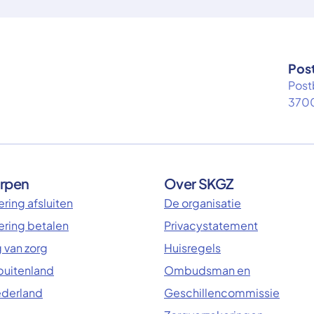
Pos
Post
3700
rpen
Over SKGZ
ring afsluiten
De organisatie
ering betalen
Privacystatement
 van zorg
Huisregels
 buitenland
Ombudsman en
ederland
Geschillencommissie