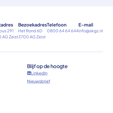
tadres
Bezoekadres
Telefoon
E-mail
bus 291
Het Rond 6D
0800 64 64 644
info@skgz.nl
 AG Zeist
3700 AG Zeist
Blijf op de hoogte
LinkedIn
Nieuwsbrief