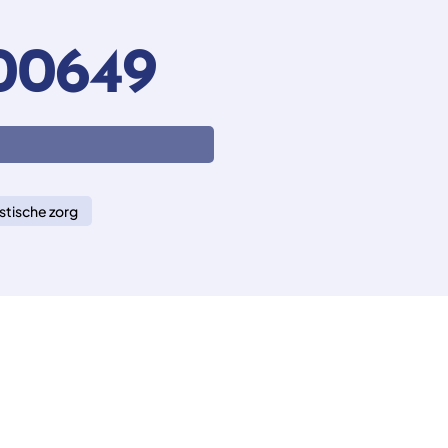
00649
stische zorg