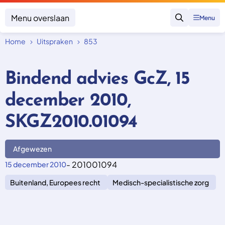
Menu overslaan
Menu
Zoeken
Home
Uitspraken
853
Klacht indienen
Mijn klacht
Bindend advies GcZ, 15
Onderwerpen
december 2010,
Focus en impact
Zorgverzekering afsluiten
Zorgverzekering betalen
Uitspraken
SKGZ2010.01094
Vergoeding van zorg
Zorg in het buitenland
Trainingen
Nieuw in Nederland
Geen zorgverzekering
Afgewezen
Over SKGZ
- 201001094
15 december 2010
Buitenland, Europees recht
Medisch-specialistische zorg
Nieuws
Casussen
Vacatures
Contact