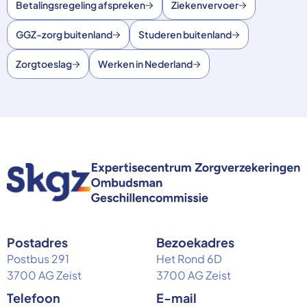
Betalingsregeling afspreken
Ziekenvervoer
GGZ-zorg buitenland
Studeren buitenland
Zorgtoeslag
Werken in Nederland
Postadres
Bezoekadres
Postbus 291
Het Rond 6D
3700 AG Zeist
3700 AG Zeist
Telefoon
E-mail