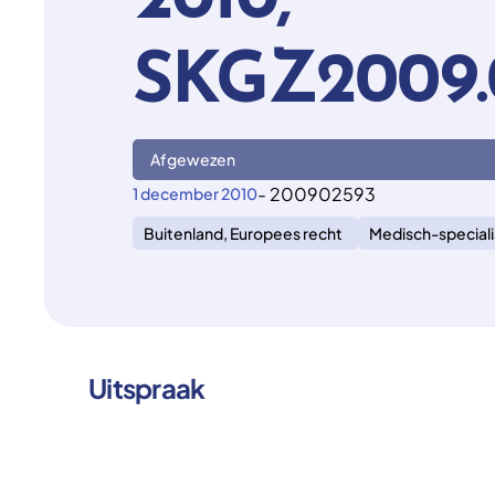
2010,
SKGZ2009.
Afgewezen
- 200902593
1 december 2010
Buitenland, Europees recht
Medisch-speciali
Uitspraak