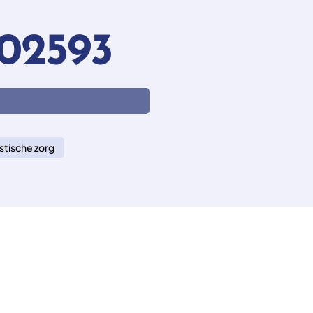
02593
stische zorg