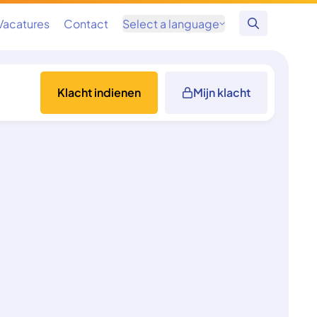
Vacatures
Contact
Select a language
Zoeken
Klacht indienen
Mijn klacht