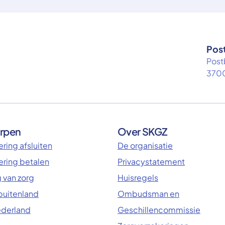
Pos
Post
3700
rpen
Over SKGZ
ring afsluiten
De organisatie
ering betalen
Privacystatement
 van zorg
Huisregels
 buitenland
Ombudsman en
ederland
Geschillencommissie