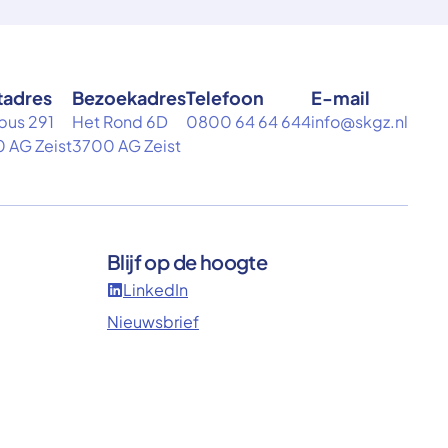
tadres
Bezoekadres
Telefoon
E-mail
bus 291
Het Rond 6D
0800 64 64 644
info@skgz.nl
 AG Zeist
3700 AG Zeist
Blijf op de hoogte
LinkedIn
Nieuwsbrief