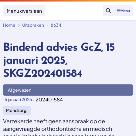
Menu overslaan
Menu
Zoeken
Home
Uitspraken
8634
Klacht indienen
Mijn klacht
Bindend advies GcZ, 15
Onderwerpen
januari 2025,
Focus en impact
Zorgverzekering afsluiten
Zorgverzekering betalen
Uitspraken
SKGZ202401584
Vergoeding van zorg
Zorg in het buitenland
Trainingen
Nieuw in Nederland
Geen zorgverzekering
Afgewezen
Over SKGZ
- 202401584
15 januari 2025
Mondzorg
Nieuws
Casussen
Verzekerde heeft geen aanspraak op de
Vacatures
aangevraagde orthodontische en medisch
Contact