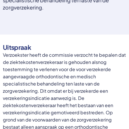
specialistische behandeling ten laste van de
Select a language
zorgverzekering.
Nederlands
English
Deutsch
Polski
Romana
Uitspraak
български
Overheid moet proactief
Українська
Verzoekster heeft de commissie verzocht te bepalen dat
ondersteuning bieden bij schulden, niet
русский
de ziektekostenverzekeraar is gehouden alsnog
Espanol
straffen
toestemming te verlenen voor de voor verzekerde
Francais
Schrap de opslag op de zorgpremie voor mensen die
aangevraagde orthodontische en medisch
niet kunnen betalen en bied proactieve
specialistische behandeling ten laste van de
ondersteuning, zoals automatische zorgtoeslag. Zo
zorgverzekering. Dit omdat er bij verzekerde een
voorkomt de overheid schulden, vermindert stress
verzekeringsindicatie aanwezig is. De
en blijft noodzakelijke zorg toegankelijk.
Lees meer
ziektekostenverzekeraar heeft het bestaan van een
verzekeringsindicatie gemotiveerd bestreden. Op
grond van de voorwaarden van de zorgverzekering
bestaat alleen aanspraak op een orthodontische