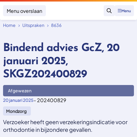
Menu overslaan
Menu
Zoeken
Home
Uitspraken
8636
Klacht indienen
Mijn klacht
Bindend advies GcZ, 20
Onderwerpen
januari 2025,
Focus en impact
Zorgverzekering afsluiten
Zorgverzekering betalen
Uitspraken
SKGZ202400829
Vergoeding van zorg
Zorg in het buitenland
Trainingen
Nieuw in Nederland
Geen zorgverzekering
Afgewezen
Over SKGZ
- 202400829
20 januari 2025
Mondzorg
Nieuws
Casussen
Verzoeker heeft geen verzekeringsindicatie voor
Vacatures
orthodontie in bijzondere gevallen.
Contact