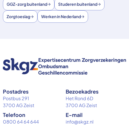
GGZ-zorg buitenland
Studeren buitenland
Zorgtoeslag
Werken in Nederland
Postadres
Bezoekadres
Postbus 291
Het Rond 6D
3700 AG Zeist
3700 AG Zeist
Telefoon
E-mail
0800 64 64 644
info@skgz.nl