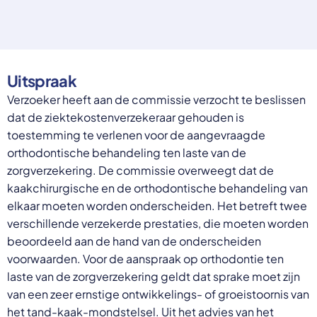
Select a language
Nederlands
English
Deutsch
Uitspraak
Polski
Verzoeker heeft aan de commissie verzocht te beslissen
Romana
български
dat de ziektekostenverzekeraar gehouden is
Overheid moet proactief
Українська
toestemming te verlenen voor de aangevraagde
ondersteuning bieden bij schulden, niet
русский
orthodontische behandeling ten laste van de
Espanol
straffen
zorgverzekering. De commissie overweegt dat de
Francais
Schrap de opslag op de zorgpremie voor mensen die
kaakchirurgische en de orthodontische behandeling van
niet kunnen betalen en bied proactieve
elkaar moeten worden onderscheiden. Het betreft twee
ondersteuning, zoals automatische zorgtoeslag. Zo
verschillende verzekerde prestaties, die moeten worden
voorkomt de overheid schulden, vermindert stress
beoordeeld aan de hand van de onderscheiden
en blijft noodzakelijke zorg toegankelijk.
Lees meer
voorwaarden. Voor de aanspraak op orthodontie ten
laste van de zorgverzekering geldt dat sprake moet zijn
van een zeer ernstige ontwikkelings- of groeistoornis van
het tand-kaak-mondstelsel. Uit het advies van het