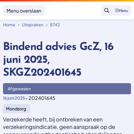
Menu overslaan
Menu
Zoeken
Home
Uitspraken
8742
Klacht indienen
Mijn klacht
Bindend advies GcZ, 16
Onderwerpen
juni 2025,
Focus en impact
Zorgverzekering afsluiten
Zorgverzekering betalen
Uitspraken
SKGZ202401645
Vergoeding van zorg
Zorg in het buitenland
Trainingen
Nieuw in Nederland
Geen zorgverzekering
Afgewezen
Over SKGZ
- 202401645
16 juni 2025
Mondzorg
Nieuws
Casussen
Verzekerde heeft, bij ontbreken van een
Vacatures
verzekeringsindicatie, geen aanspraak op de
Contact