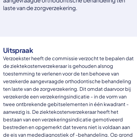
aangevraagde orthodontische behandeling ten
Select a language
laste van de zorgverzekering.
Nederlands
English
Deutsch
Polski
Romana
Uitspraak
български
Overheid moet proactief
Українська
Verzoekster heeft de commissie verzocht te bepalen dat
ondersteuning bieden bij schulden, niet
русский
de ziektekostenverzekeraar is gehouden alsnog
Espanol
straffen
toestemming te verlenen voor de ten behoeve van
Francais
Schrap de opslag op de zorgpremie voor mensen die
verzekerde aangevraagde orthodontische behandeling
niet kunnen betalen en bied proactieve
ten laste van de zorgverzekering. Dit omdat daarvoor bij
ondersteuning, zoals automatische zorgtoeslag. Zo
verzekerde een verzekeringsindicatie - in de vorm van
voorkomt de overheid schulden, vermindert stress
twee ontbrekende gebitselementen in één kwadrant -
en blijft noodzakelijke zorg toegankelijk.
Lees meer
aanwezig is. De ziektekostenverzekeraar heeft het
bestaan van een verzekeringsindicatie gemotiveerd
bestreden en opgemerkt dat tevens niet is voldaan aan
de eis van medediagnostiek of -behandeling. Op grond