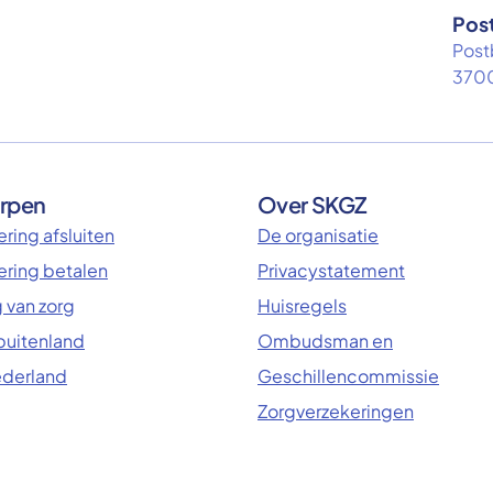
Pos
Post
3700
rpen
Over SKGZ
ring afsluiten
De organisatie
ering betalen
Privacystatement
 van zorg
Huisregels
 buitenland
Ombudsman en
ederland
Geschillencommissie
Zorgverzekeringen