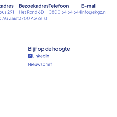
tadres
Bezoekadres
Telefoon
E-mail
bus 291
Het Rond 6D
0800 64 64 644
info@skgz.nl
 AG Zeist
3700 AG Zeist
Blijf op de hoogte
LinkedIn
Nieuwsbrief