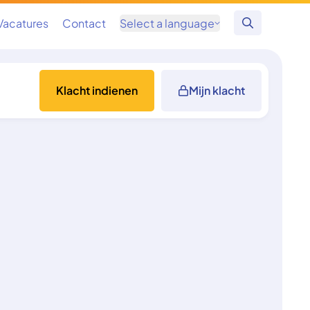
Vacatures
Contact
Select a language
Zoeken
Klacht indienen
Mijn klacht