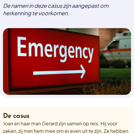
De namen in deze casus zijn aangepast om
Select a language
herkenning te voorkomen.
Nederlands
English
Deutsch
Polski
Romana
български
Overheid moet proactief
Українська
ondersteuning bieden bij schulden, niet
русский
Espanol
straffen
Francais
Schrap de opslag op de zorgpremie voor mensen die
niet kunnen betalen en bied proactieve
ondersteuning, zoals automatische zorgtoeslag. Zo
voorkomt de overheid schulden, vermindert stress
en blijft noodzakelijke zorg toegankelijk.
Lees meer
De casus
Joan en haar man Gerard zijn samen op reis. Hij voor
zaken, zij met hem mee om er even uit te zijn. Ze hebben