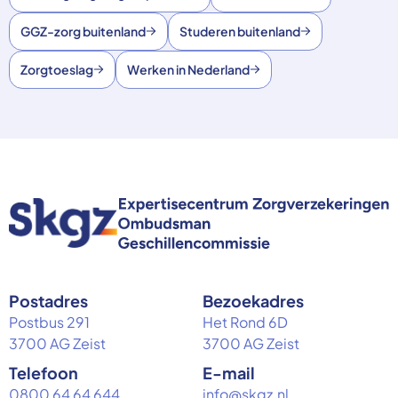
GGZ-zorg buitenland
Studeren buitenland
Zorgtoeslag
Werken in Nederland
Postadres
Bezoekadres
Postbus 291
Het Rond 6D
3700 AG Zeist
3700 AG Zeist
Telefoon
E-mail
0800 64 64 644
info@skgz.nl