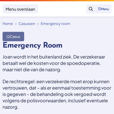
Menu overslaan
Menu
Zoeken
Home
Casussen
Emergency room
Klacht indienen
Mijn klacht
Casus
Onderwerpen
Emergency Room
Focus en impact
Zorgverzekering afsluiten
Zorgverzekering betalen
Joan wordt in het buitenland ziek. De verzekeraar
Uitspraken
Vergoeding van zorg
betaalt wel de kosten voor de spoedoperatie,
Zorg in het buitenland
Trainingen
maar niet die van de nazorg.
Nieuw in Nederland
Geen zorgverzekering
Over SKGZ
De rechtsregel: een verzekerde moet erop kunnen
vertrouwen, dat – als er eenmaal toestemming voor
is gegeven – de behandeling ook vergoed wordt
Nieuws
volgens de polisvoorwaarden, inclusief eventuele
Casussen
nazorg.
Vacatures
Contact