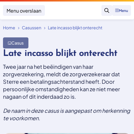
Menu overslaan
Menu
Zoeken
Home
Casussen
Late incasso blijkt onterecht
Klacht indienen
Mijn klacht
Casus
Onderwerpen
Late incasso blijkt onterecht
Focus en impact
Zorgverzekering afsluiten
Zorgverzekering betalen
Twee jaar na het beëindigen van haar
Uitspraken
Vergoeding van zorg
zorgverzekering, meldt de zorgverzekeraar dat
Zorg in het buitenland
Trainingen
Sterre een betalingsachterstand heeft. Door
Nieuw in Nederland
Geen zorgverzekering
persoonlijke omstandigheden kan ze niet meer
Over SKGZ
nagaan of dit inderdaad zo is.
De naam in deze casus is aangepast om herkenning
Nieuws
te voorkomen.
Casussen
Vacatures
Contact