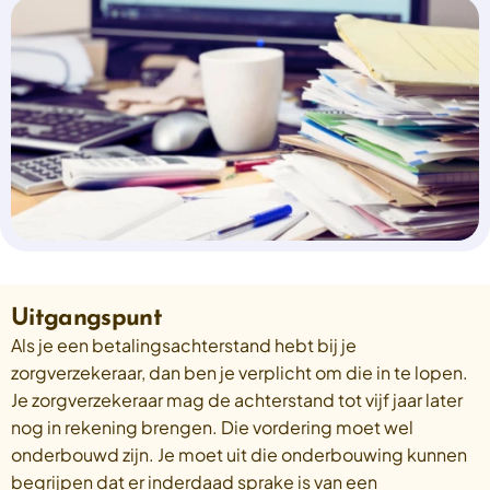
Select a language
Nederlands
English
Deutsch
Polski
Romana
български
Overheid moet proactief
Українська
ondersteuning bieden bij schulden, niet
русский
Espanol
straffen
Francais
Schrap de opslag op de zorgpremie voor mensen die
niet kunnen betalen en bied proactieve
Uitgangspunt
ondersteuning, zoals automatische zorgtoeslag. Zo
Als je een betalingsachterstand hebt bij je
voorkomt de overheid schulden, vermindert stress
zorgverzekeraar, dan ben je verplicht om die in te lopen.
en blijft noodzakelijke zorg toegankelijk.
Lees meer
Je zorgverzekeraar mag de achterstand tot vijf jaar later
nog in rekening brengen. Die vordering moet wel
onderbouwd zijn. Je moet uit die onderbouwing kunnen
begrijpen dat er inderdaad sprake is van een