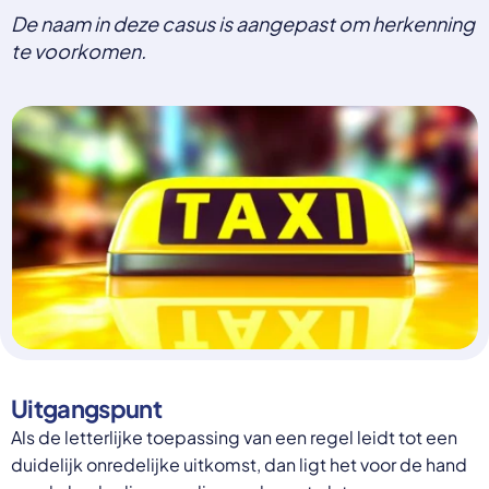
De naam in deze casus is aangepast om herkenning
Select a language
te voorkomen.
Nederlands
English
Deutsch
Polski
Romana
български
Overheid moet proactief
Українська
ondersteuning bieden bij schulden, niet
русский
Espanol
straffen
Francais
Schrap de opslag op de zorgpremie voor mensen die
niet kunnen betalen en bied proactieve
ondersteuning, zoals automatische zorgtoeslag. Zo
voorkomt de overheid schulden, vermindert stress
en blijft noodzakelijke zorg toegankelijk.
Lees meer
Uitgangspunt
Als de letterlijke toepassing van een regel leidt tot een
duidelijk onredelijke uitkomst, dan ligt het voor de hand