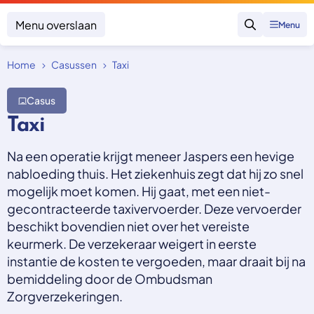
Menu overslaan
Menu
Zoeken
Home
Casussen
Taxi
Klacht indienen
Mijn klacht
Casus
Onderwerpen
Taxi
Focus en impact
Zorgverzekering afsluiten
Zorgverzekering betalen
Na een operatie krijgt meneer Jaspers een hevige
Uitspraken
Vergoeding van zorg
nabloeding thuis. Het ziekenhuis zegt dat hij zo snel
Zorg in het buitenland
Trainingen
mogelijk moet komen. Hij gaat, met een niet-
Nieuw in Nederland
Geen zorgverzekering
gecontracteerde taxivervoerder. Deze vervoerder
Over SKGZ
beschikt bovendien niet over het vereiste
keurmerk. De verzekeraar weigert in eerste
Nieuws
instantie de kosten te vergoeden, maar draait bij na
Casussen
bemiddeling door de Ombudsman
Vacatures
Zorgverzekeringen.
Contact