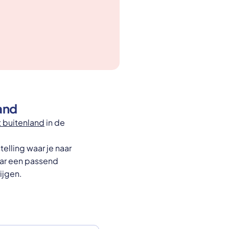
and
 buitenland
in de
telling waar je naar
aar een passend
ijgen.