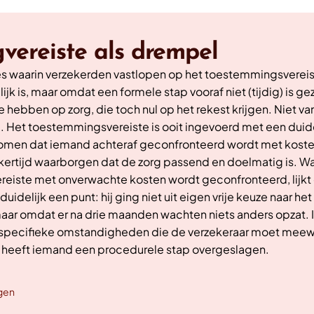
vereiste als drempel
ties waarin verzekerden vastlopen op het toestemmingsverei
jk is, maar omdat een formele stap vooraf niet (tijdig) is g
te hebben op zorg, die toch nul op het rekest krijgen. Niet
Het toestemmingsvereiste is ooit ingevoerd met een duid
omen dat iemand achteraf geconfronteerd wordt met kosten 
kertijd waarborgen dat de zorg passend en doelmatig is. Wa
eiste met onverwachte kosten wordt geconfronteerd, lijkt d
uidelijk een punt: hij ging niet uit eigen vrije keuze naar he
aar omdat er na drie maanden wachten niets anders opzat. I
jn specifieke omstandigheden die de verzekeraar moet meew
l heeft iemand een procedurele stap overgeslagen.
gen