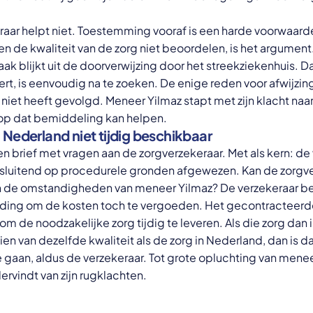
raar helpt niet. Toestemming vooraf is een harde voorwaard
n de kwaliteit van de zorg niet beoordelen, is het argument.
 blijkt uit de doorverwijzing door het streekziekenhuis. Dat
ert, is eenvoudig na te zoeken. De enige reden voor afwijzing 
iet heeft gevolgd. Meneer Yilmaz stapt met zijn klacht n
oop dat bemiddeling kan helpen.
 Nederland niet tijdig beschikbaar
brief met vragen aan de zorgverzekeraar. Met als kern: de 
itsluitend op procedurele gronden afgewezen. Kan de zorgv
n de omstandigheden van meneer Yilmaz? De verzekeraar bek
iding om de kosten toch te vergoeden. Het gecontracteer
 om de noodzakelijke zorg tijdig te leveren. Als die zorg dan i
en van dezelfde kwaliteit als de zorg in Nederland, dan is 
 gaan, aldus de verzekeraar. Tot grote opluchting van menee
ervindt van zijn rugklachten.