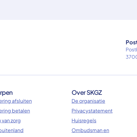
Pos
Post
3700
rpen
Over SKGZ
ring afsluiten
De organisatie
ering betalen
Privacystatement
 van zorg
Huisregels
 buitenland
Ombudsman en