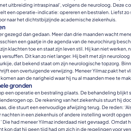
t uitbreiding intraspinaal’, volgens de neuroloog. Deze co
telt een operatie-indicatie: opereren en bestralen. Liefst zo s
or naar het dichtstbijzijnde academische ziekenhuis.
en
iger gezegd dan gedaan. Meer dan drie maanden wacht mene
misschien een gaatje in de agenda van de neurochirurg besc
n klachten toe en staat zijn leven stil. Hij kan niet werken, n
g versuffen. Dit kan zo niet langer. Hij belt met zijn neuroloog
Turkije, dat bekend staat om zijn neurologische topzorg. Bin
hrijft een overtuigende verwijzing. Meneer Yilmaz pakt het v
 te komen aan de narigheid waar hij nu al maanden mee te ma
mele gronden
rop een operatie en bestraling plaats. De behandeling blijkt
zienderogen op. De rekening van het ziekenhuis stuurt hij door
aas, die stuurt een eenvoudige afwijzing terug. De reden: ‘A
er nachten in een ziekenhuis of andere instelling wordt opge
 Die had meneer Yilmaz inderdaad niet gevraagd. Omdat hij
ht kon dat hij geen tijd had om zich in de regelingen voor ve