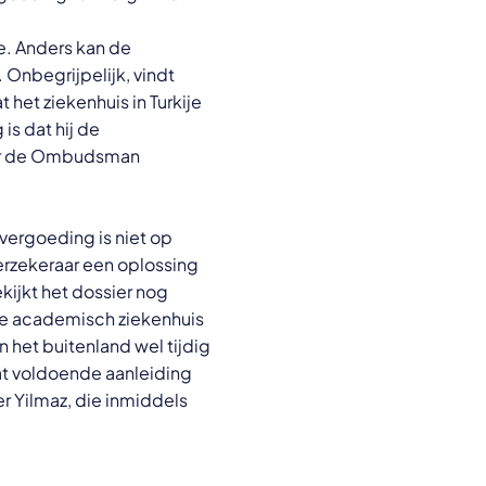
e. Anders kan de
 Onbegrijpelijk, vindt
 het ziekenhuis in Turkije
is dat hij de
aar de Ombudsman
vergoeding is niet op
erzekeraar een oplossing
ijkt het dossier nog
de academisch ziekenhuis
n het buitenland wel tijdig
dat voldoende aanleiding
r Yilmaz, die inmiddels