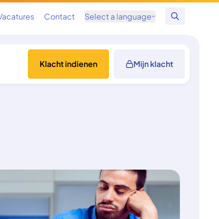
Vacatures
Contact
Select a language
Zoeken
Klacht indienen
Mijn klacht