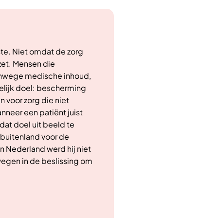
ste. Niet omdat de zorg
ezet. Mensen die
 vanwege medische inhoud,
elijk doel: bescherming
voor zorg die niet
nneer een patiënt juist
at doel uit beeld te
t buitenland voor de
n Nederland werd hij niet
egen in de beslissing om