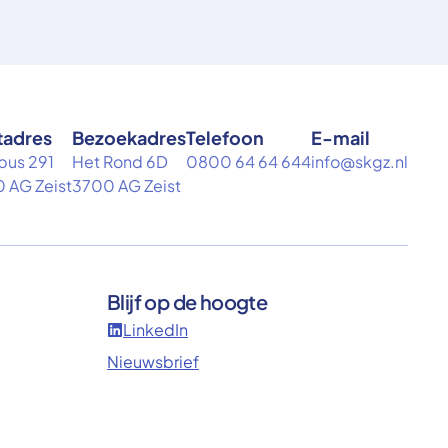
tadres
Bezoekadres
Telefoon
E-mail
bus 291
Het Rond 6D
0800 64 64 644
info@skgz.nl
 AG Zeist
3700 AG Zeist
Blijf op de hoogte
LinkedIn
Nieuwsbrief