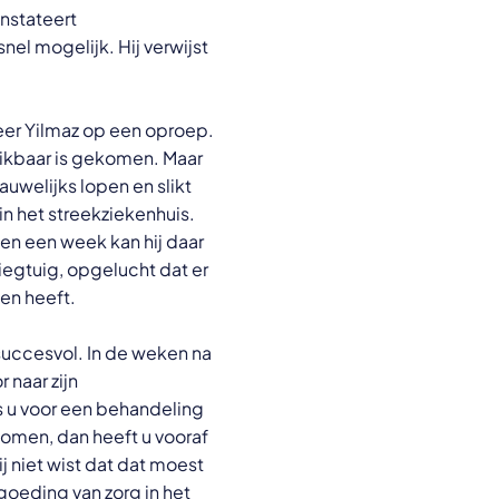
nstateert
nel mogelijk. Hij verwijst
er Yilmaz op een oproep.
hikbaar is gekomen. Maar
auwelijks lopen en slikt
 in het streekziekenhuis.
nen een week kan hij daar
liegtuig, opgelucht dat er
ken heeft.
 succesvol. In de weken na
 naar zijn
ls u voor een behandeling
nomen, dan heeft u vooraf
 niet wist dat dat moest
rgoeding van zorg in het