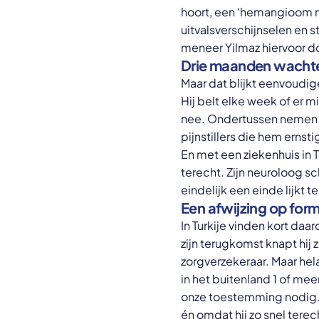
hoort, een ‘hemangioom me
uitvalsverschijnselen en s
meneer Yilmaz hiervoor do
Drie maanden wacht
Maar dat blijkt eenvoud
Hij belt elke week of er 
nee. Ondertussen nemen zij
pijnstillers die hem ernsti
En met een ziekenhuis in 
terecht. Zijn neuroloog sc
eindelijk een einde lijkt
Een afwijzing op for
In Turkije vinden kort daa
zijn terugkomst knapt hij 
zorgverzekeraar. Maar hel
in het buitenland 1 of me
onze toestemming nodig.’
én omdat hij zo snel terec