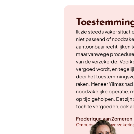
Toestemming
Ik zie steeds vaker situa
niet passend of noodzakeli
aantoonbaar recht lijken 
maar vanwege procedure. 
van de verzekerde. Voork
vergoed wordt, en tegelij
door het toestemmingsver
raken. Meneer Yilmaz had d
noodzakelijke operatie, m
op tijd geholpen. Dat zi
toch te vergoeden, ook a
Frederique van Zomeren
Ombudsman Zorgverzekerin