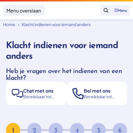
Menu overslaan
Menu
Zoeken
Home
Klacht indienen voor iemand anders
Klacht indienen
Mijn klacht
Klacht indienen voor iemand
Onderwerpen
anders
Focus en impact
Zorgverzekering afsluiten
Zorgverzekering betalen
Uitspraken
Vergoeding van zorg
Heb je vragen over het indienen van een
Zorg in het buitenland
klacht?
Trainingen
Nieuw in Nederland
Geen zorgverzekering
Over SKGZ
Chat met ons
Bel met ons
Bereikbaar tot
Bereikbaar tot
17:00
17:00
Nieuws
Casussen
Vacatures
1
2
3
4
5
6
Contact